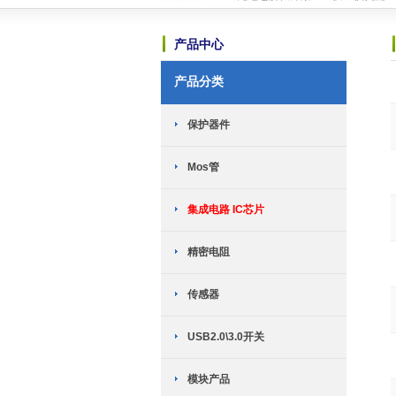
恭喜赫兴科与MST美加的霍尔传感器
恭喜赫兴科与ICM创芯微的锂电保护I
产品中心
恭喜赫兴科与上海晟矽微电子股份有限
可能是世界上最小的锂电池充电芯片-HP
产品分类
TWS耳机专用：劲芯微推出两款SoC
恭喜赫兴科与台湾迅杰（ENE）达成
新网站全新上线
2018-10-23
保护器件
英集芯移动电源新国标全套解决方案介
TWS充电仓解决方案------快速恢复
Mos管
恭喜赫兴科与MST美加的霍尔传感器
恭喜赫兴科与ICM创芯微的锂电保护I
恭喜赫兴科与上海晟矽微电子股份有限
集成电路 IC芯片
可能是世界上最小的锂电池充电芯片-HP
TWS耳机专用：劲芯微推出两款SoC
精密电阻
恭喜赫兴科与台湾迅杰（ENE）达成
新网站全新上线
2018-10-23
传感器
USB2.0\3.0开关
模块产品