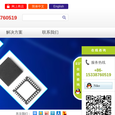
网上商店
简体中文
English
8760519
解决方案
联系我们
在 线 咨 询
服务热线
在
+86-
线
15338760519
咨
询
Niko
关注我们：