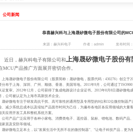
C产品达成战略合作
2021-03-19
公司的MCU产品达成战略合作
2020-04-19
公司新闻
4059
2019-04-22
无线充电接收方案
2019-04-22
战略合作
2018-11-15
恭喜赫兴科与上海晟矽微电子股份有限公司的MC
绍
2025-12-29
来源：赫兴科电子
作者：admin
发布时间：202
能量，提升续航体验
2022-11-08
产品达成战略合作
2021-08-08
上海晟矽微电子股份有
C产品达成战略合作
2021-03-19
近日，赫兴科电子有限公司和
公司的MCU产品达成战略合作
2020-04-19
在MCU产品推广方面展开密切合作。
4059
2019-04-22
无线充电接收方案
2019-04-22
上海晟矽微电子股份有限公司（股票简称：晟矽微电，股票代码：430276）创立于20
战略合作
2018-11-15
要分布于上海、深圳、广州、顺德、香港、美国等地。2011年9月，公司通过了ISO900
认证复审。2012年12月，公司获得了集成电路设计企业证书。2013年8月8日晟矽微电
月，公司被认定为上海市高新技术企业。
晟矽微电专注于研发高抗干扰、高可靠性的通用型及专用型的8位和32位微控制器产
险、减少系统总成本以及缩短产品面市时间为己任，为遍布各地区各应用领域的大量
相关应用开发工具和整机系统方案。
公司产品广泛应用于各种小家电、消费类电子、遥控器、鼠标、锂电池、数码产品、
能家居及安防等领域。
晟矽微电立足本土，以“发展生活中无所不在的微控制器”、“让电子科技产品，更为智