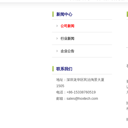
恭喜赫兴科与ICM创芯微的锂电保护I
恭喜赫兴科与上海晟矽微电子股份有限
新闻中心
可能是世界上最小的锂电池充电芯片-HP
TWS耳机专用：劲芯微推出两款SoC
公司新闻
恭喜赫兴科与台湾迅杰（ENE）达成
新网站全新上线
2018-10-23
行业新闻
英集芯移动电源新国标全套解决方案介
TWS充电仓解决方案------快速恢复
恭喜赫兴科与MST美加的霍尔传感器
企业公告
恭喜赫兴科与ICM创芯微的锂电保护I
恭喜赫兴科与上海晟矽微电子股份有限
可能是世界上最小的锂电池充电芯片-HP
联系我们
TWS耳机专用：劲芯微推出两款SoC
恭喜赫兴科与台湾迅杰（ENE）达成
地址：深圳龙华区民治淘景大厦
新网站全新上线
2018-10-23
1505
电话：+86-15338760519
邮箱：sales@hoxtech.com