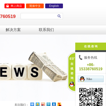
网上商店
简体中文
English
8760519
解决方案
联系我们
在 线 咨 询
服务热线
在
+86-
线
15338760519
咨
询
Niko
关注我们：