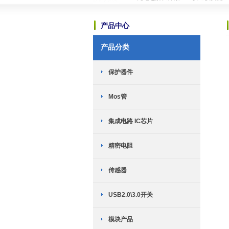
恭喜赫兴科与MST美加的霍尔传感器
恭喜赫兴科与ICM创芯微的锂电保护I
产品中心
恭喜赫兴科与上海晟矽微电子股份有限
可能是世界上最小的锂电池充电芯片-HP
产品分类
TWS耳机专用：劲芯微推出两款SoC
恭喜赫兴科与台湾迅杰（ENE）达成
新网站全新上线
2018-10-23
保护器件
英集芯移动电源新国标全套解决方案介
TWS充电仓解决方案------快速恢复
Mos管
恭喜赫兴科与MST美加的霍尔传感器
恭喜赫兴科与ICM创芯微的锂电保护I
恭喜赫兴科与上海晟矽微电子股份有限
集成电路 IC芯片
可能是世界上最小的锂电池充电芯片-HP
TWS耳机专用：劲芯微推出两款SoC
精密电阻
恭喜赫兴科与台湾迅杰（ENE）达成
新网站全新上线
2018-10-23
传感器
USB2.0\3.0开关
模块产品