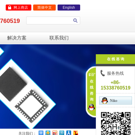
网上商店
简体中文
English
8760519
解决方案
联系我们
在 线 咨 询
服务热线
在
+86-
线
15338760519
咨
询
Niko
关注我们：