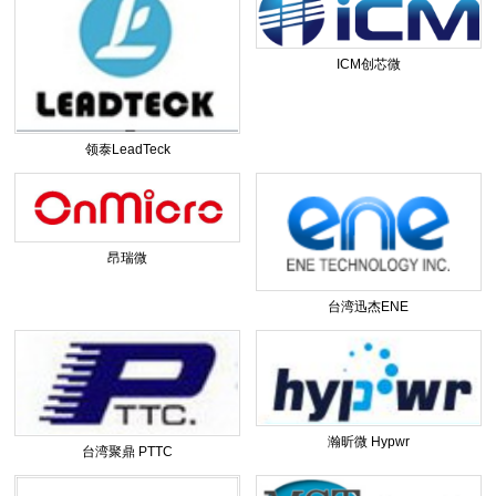
ICM创芯微
领泰LeadTeck
昂瑞微
台湾迅杰ENE
瀚昕微 Hypwr
台湾聚鼎 PTTC