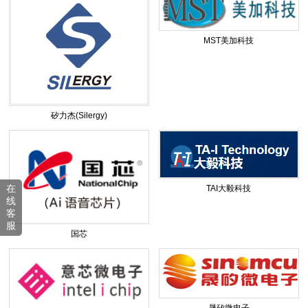
MST美加科技
矽力杰(Silergy)
在
TAI大毅科技
线
客
服
国芯
晟矽微电子