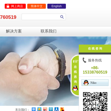
网上商店
简体中文
English
8760519
解决方案
联系我们
在 线 咨 询
服务热线
在
+86-
线
15338760519
咨
询
Niko
关注我们：