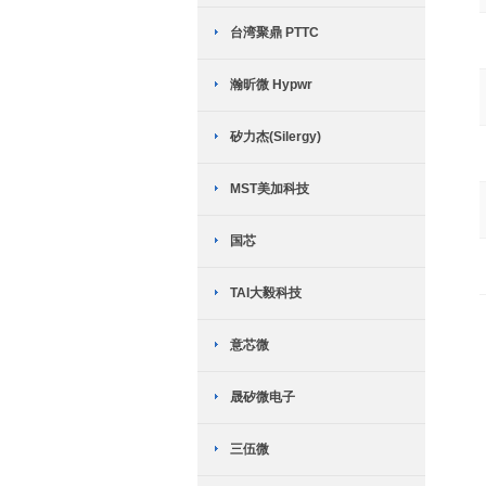
台湾聚鼎 PTTC
瀚昕微 Hypwr
矽力杰(Silergy)
MST美加科技
国芯
TAI大毅科技
意芯微
晟矽微电子
三伍微