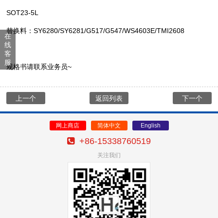
SOT23-5L
替换料：SY6280/SY6281/G517/G547/WS4603E/TMI2608
在
线
客
服
规格书请联系业务员~
上一个
返回列表
下一个
网上商店
简体中文
English
+86-15338760519
关注我们