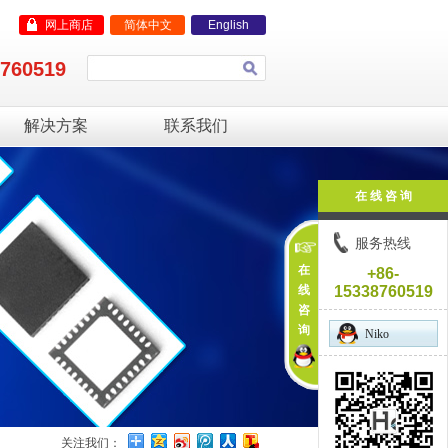
网上商店
简体中文
English
8760519
解决方案
联系我们
在 线 咨 询
服务热线
在
+86-
线
15338760519
咨
询
Niko
关注我们：