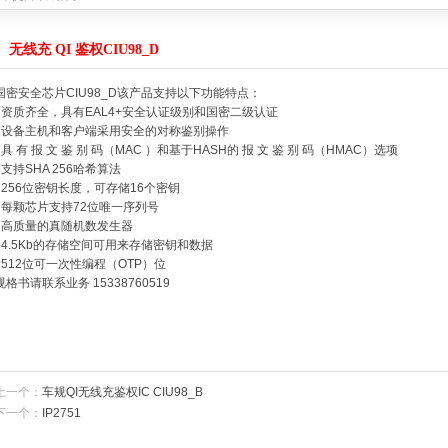
产品达成战略合作
2021-08-08
C产品达成战略合作
2021-03-19
无线充 QI 鉴权CIU98_D
公司的MCU产品达成战略合作
2020-04-19
4059
2019-04-22
国密安全芯片CIU98_D该产品支持以下功能特点：
无线充电接收方案
2019-04-22
- 资质齐全，具有EAL4+安全认证级别和国密二级认证
战略合作
2018-11-15
- 设备主机和客户端采用安全的对称鉴别操作
- 具 有 报 文 鉴 别 码（MAC ）和基于HASH的 报 文 鉴 别 码（HMAC）选项
绍
2025-12-29
- 支持SHA 256哈希算法
能量，提升续航体验
2022-11-08
- 256位密钥长度，可存储16个密钥
产品达成战略合作
2021-08-08
- 每颗芯片支持72位唯一序列号
C产品达成战略合作
2021-03-19
- 高质量的真随机数发生器
公司的MCU产品达成战略合作
2020-04-19
- 4.5Kb的存储空间可用来存储密钥和数据
4059
2019-04-22
- 512位可一次性编程（OTP）位
无线充电接收方案
2019-04-22
规格书请联系业务 15338760519
战略合作
2018-11-15
上一个：
车规QI无线充鉴权IC CIU98_B
下一个：
IP2751