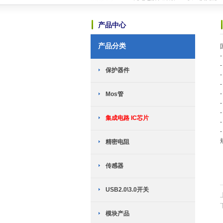
恭喜赫兴科与MST美加的霍尔传感器
恭喜赫兴科与ICM创芯微的锂电保护I
产品中心
恭喜赫兴科与上海晟矽微电子股份有限
可能是世界上最小的锂电池充电芯片-HP
产品分类
TWS耳机专用：劲芯微推出两款SoC
恭喜赫兴科与台湾迅杰（ENE）达成
新网站全新上线
2018-10-23
保护器件
英集芯移动电源新国标全套解决方案介
TWS充电仓解决方案------快速恢复
Mos管
恭喜赫兴科与MST美加的霍尔传感器
恭喜赫兴科与ICM创芯微的锂电保护I
恭喜赫兴科与上海晟矽微电子股份有限
集成电路 IC芯片
可能是世界上最小的锂电池充电芯片-HP
TWS耳机专用：劲芯微推出两款SoC
精密电阻
恭喜赫兴科与台湾迅杰（ENE）达成
新网站全新上线
2018-10-23
传感器
USB2.0\3.0开关
模块产品