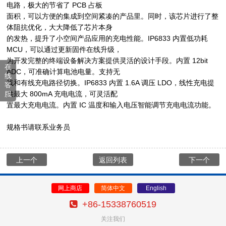
电路，极大的节省了 PCB 占板
面积，可以方便的集成到空间紧凑的产品里。同时，该芯片进行了整
体阻抗优化，大大降低了芯片本身
的发热，提升了小空间产品应用的充电性能。IP6833 内置低功耗
MCU，可以通过更新固件在线升级，
为开发完整的终端设备解决方案提供灵活的设计手段。内置 12bit
在
ADC，可准确计算电池电量。支持无
线
线和有线充电路径切换。IP6833 内置 1.6A 调压 LDO，线性充电提
客
服
供最大 800mA 充电电流，可灵活配
置最大充电电流。内置 IC 温度和输入电压智能调节充电电流功能。
规格书请联系业务员
上一个
返回列表
下一个
网上商店
简体中文
English
+86-15338760519
关注我们