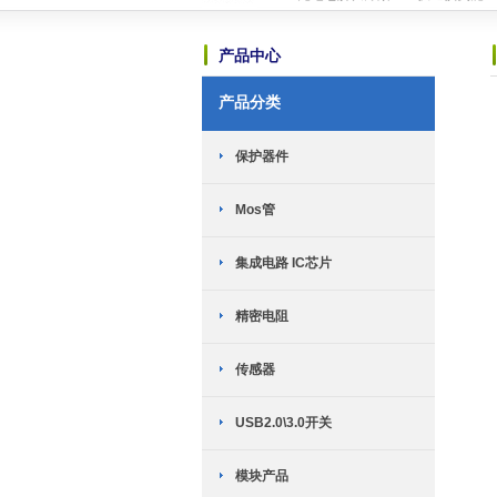
恭喜赫兴科与MST美加的霍尔传感器
恭喜赫兴科与ICM创芯微的锂电保护I
产品中心
恭喜赫兴科与上海晟矽微电子股份有限
可能是世界上最小的锂电池充电芯片-HP
产品分类
TWS耳机专用：劲芯微推出两款SoC
恭喜赫兴科与台湾迅杰（ENE）达成
新网站全新上线
2018-10-23
保护器件
英集芯移动电源新国标全套解决方案介
TWS充电仓解决方案------快速恢复
Mos管
恭喜赫兴科与MST美加的霍尔传感器
恭喜赫兴科与ICM创芯微的锂电保护I
恭喜赫兴科与上海晟矽微电子股份有限
集成电路 IC芯片
可能是世界上最小的锂电池充电芯片-HP
TWS耳机专用：劲芯微推出两款SoC
精密电阻
恭喜赫兴科与台湾迅杰（ENE）达成
新网站全新上线
2018-10-23
传感器
USB2.0\3.0开关
模块产品