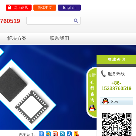
网上商店
简体中文
English
8760519
解决方案
联系我们
在 线 咨 询
服务热线
在
+86-
线
15338760519
咨
询
Niko
关注我们：