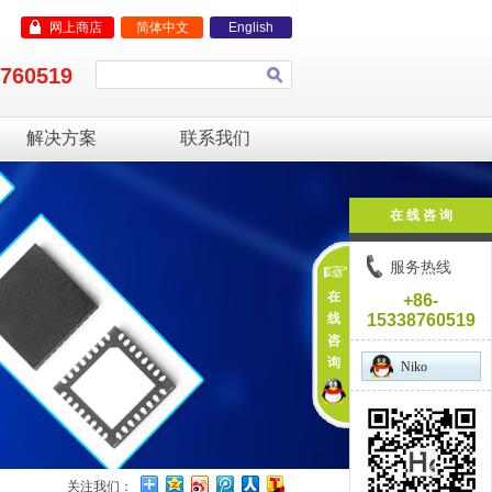
网上商店
简体中文
English
8760519
解决方案
联系我们
在 线 咨 询
服务热线
在
+86-
线
15338760519
咨
询
Niko
关注我们：