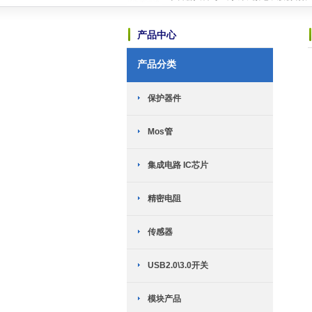
可能是世界上最小的锂电池充电芯片-HP
TWS耳机专用：劲芯微推出两款SoC
产品中心
恭喜赫兴科与台湾迅杰（ENE）达成
新网站全新上线
2018-10-23
产品分类
英集芯移动电源新国标全套解决方案介
TWS充电仓解决方案------快速恢复
恭喜赫兴科与MST美加的霍尔传感器
保护器件
恭喜赫兴科与ICM创芯微的锂电保护I
恭喜赫兴科与上海晟矽微电子股份有限
Mos管
可能是世界上最小的锂电池充电芯片-HP
TWS耳机专用：劲芯微推出两款SoC
恭喜赫兴科与台湾迅杰（ENE）达成
集成电路 IC芯片
新网站全新上线
2018-10-23
精密电阻
传感器
USB2.0\3.0开关
模块产品