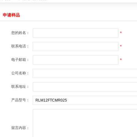
4059
2019-04-22
无线充电接收方案
2019-04-22
申请样品
战略合作
2018-11-15
绍
2025-12-29
您的姓名：
*
能量，提升续航体验
2022-11-08
产品达成战略合作
2021-08-08
联系电话：
*
C产品达成战略合作
2021-03-19
公司的MCU产品达成战略合作
2020-04-19
4059
电子邮箱：
2019-04-22
*
无线充电接收方案
2019-04-22
战略合作
2018-11-15
公司名称：
联系地址：
产品型号：
留言内容：