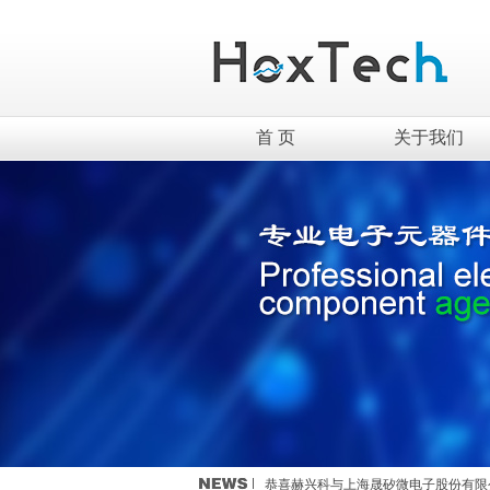
首 页
关于我们
英集芯移动电源新国标全套解决方案介
TWS充电仓解决方案------快速恢复
恭喜赫兴科与MST美加的霍尔传感器
恭喜赫兴科与ICM创芯微的锂电保护I
恭喜赫兴科与上海晟矽微电子股份有限