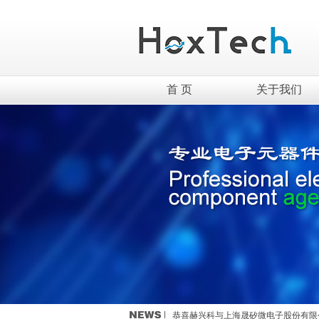
首 页
关于我们
英集芯移动电源新国标全套解决方案介
TWS充电仓解决方案------快速恢复
恭喜赫兴科与MST美加的霍尔传感器
恭喜赫兴科与ICM创芯微的锂电保护I
恭喜赫兴科与上海晟矽微电子股份有限