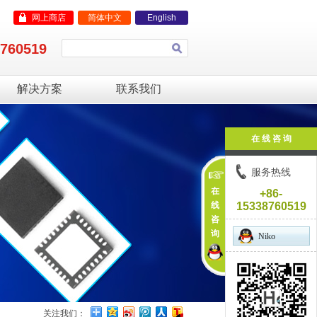
网上商店
简体中文
English
8760519
解决方案
联系我们
在 线 咨 询
服务热线
在
+86-
线
15338760519
咨
询
Niko
关注我们：