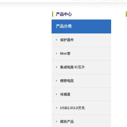
可能是世界上最小的锂电池充电芯片-HP
TWS耳机专用：劲芯微推出两款SoC
产品中心
恭喜赫兴科与台湾迅杰（ENE）达成
新网站全新上线
2018-10-23
产品分类
英集芯移动电源新国标全套解决方案介
TWS充电仓解决方案------快速恢复
恭喜赫兴科与MST美加的霍尔传感器
保护器件
恭喜赫兴科与ICM创芯微的锂电保护I
恭喜赫兴科与上海晟矽微电子股份有限
Mos管
可能是世界上最小的锂电池充电芯片-HP
TWS耳机专用：劲芯微推出两款SoC
恭喜赫兴科与台湾迅杰（ENE）达成
集成电路 IC芯片
新网站全新上线
2018-10-23
精密电阻
传感器
USB2.0\3.0开关
模块产品