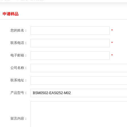
4059
2019-04-22
无线充电接收方案
2019-04-22
申请样品
战略合作
2018-11-15
绍
2025-12-29
您的姓名：
*
能量，提升续航体验
2022-11-08
产品达成战略合作
2021-08-08
联系电话：
*
C产品达成战略合作
2021-03-19
公司的MCU产品达成战略合作
2020-04-19
4059
电子邮箱：
2019-04-22
*
无线充电接收方案
2019-04-22
战略合作
2018-11-15
公司名称：
联系地址：
产品型号：
留言内容：