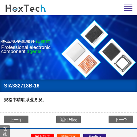
SIA382718B-16
规格书请联系业务员。
上一个
返回列表
下一个
在
线
网上商店
简体中文
English