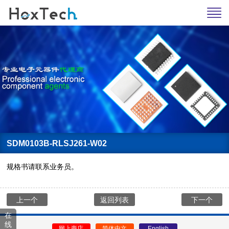
SDM0103B-RLSJ261-W02
规格书请联系业务员。
上一个
返回列表
下一个
在
线
网上商店
简体中文
English