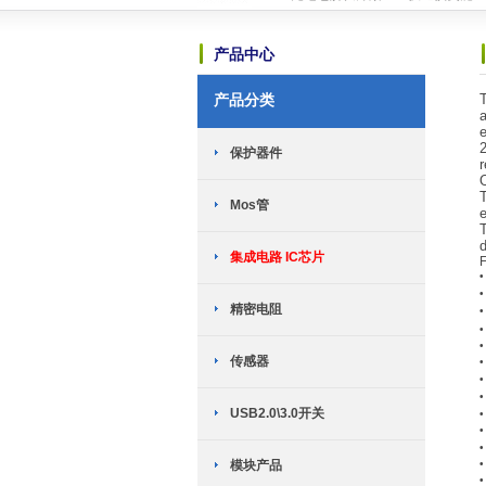
恭喜赫兴科与MST美加的霍尔传感器
恭喜赫兴科与ICM创芯微的锂电保护I
产品中心
恭喜赫兴科与上海晟矽微电子股份有限
可能是世界上最小的锂电池充电芯片-HP
产品分类
TWS耳机专用：劲芯微推出两款SoC
a
恭喜赫兴科与台湾迅杰（ENE）达成
新网站全新上线
2018-10-23
保护器件
r
英集芯移动电源新国标全套解决方案介
TWS充电仓解决方案------快速恢复
Mos管
恭喜赫兴科与MST美加的霍尔传感器
e
恭喜赫兴科与ICM创芯微的锂电保护I
恭喜赫兴科与上海晟矽微电子股份有限
集成电路 IC芯片
可能是世界上最小的锂电池充电芯片-HP
TWS耳机专用：劲芯微推出两款SoC
精密电阻
恭喜赫兴科与台湾迅杰（ENE）达成
新网站全新上线
2018-10-23
•
传感器
•
USB2.0\3.0开关
•
•
模块产品
•
•