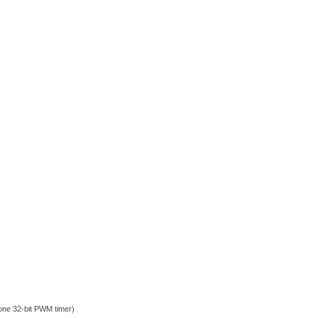
one 32-bit PWM timer)