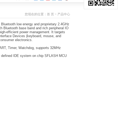
您现在的位置：
首 页
>
产品中心
 Bluetooth low energy and proprietary 2.4GHz
th Bluetooth base band and rich peripheral IO
gh-efficient power management. It targets
nterface Devices (keyboard, mouse, and
 consumer electronics.
UART, Timer, Watchdog, supports 32MHz
er defined IDE system on chip SFLASH MCU