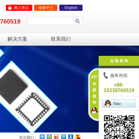
网上商店
简体中文
English
8760519
解决方案
联系我们
在 线 咨 询
服务热线
在
+86-
线
15338760519
咨
询
Niko
关注我们：