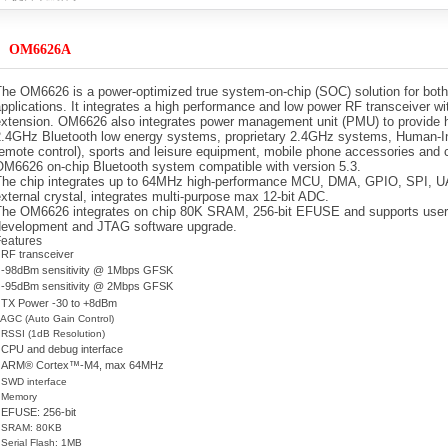
产品达成战略合作
2021-08-08
C产品达成战略合作
2021-03-19
OM6626A
公司的MCU产品达成战略合作
2020-04-19
4059
2019-04-22
The OM6626 is a power-optimized true system-on-chip (SOC) solution for both
无线充电接收方案
2019-04-22
pplications. It integrates a high performance and low power RF transceiver wi
战略合作
2018-11-15
extension. OM6626 also integrates power management unit (PMU) to provide hi
2.4GHz Bluetooth low energy systems, proprietary 2.4GHz systems, Human-I
emote control), sports and leisure equipment, mobile phone accessories and
绍
2025-12-29
OM6626 on-chip Bluetooth system compatible with version 5.3.
能量，提升续航体验
2022-11-08
The chip integrates up to 64MHz high-performance MCU, DMA, GPIO, SPI, 
产品达成战略合作
2021-08-08
xternal crystal, integrates multi-purpose max 12-bit ADC.
The OM6626 integrates on chip 80K SRAM, 256-bit EFUSE and supports us
C产品达成战略合作
2021-03-19
development and JTAG software upgrade.
公司的MCU产品达成战略合作
2020-04-19
Features
4059
RF transceiver
2019-04-22
•
-98dBm sensitivity @ 1Mbps GFSK
•
无线充电接收方案
2019-04-22
-95dBm sensitivity @ 2Mbps GFSK
•
战略合作
2018-11-15
TX Power -30 to +8dBm
•
 AGC (Auto Gain Control)
 RSSI (1dB Resolution)
CPU and debug interface
•
ARM® Cortex™-M4, max 64MHz
•
 SWD interface
 Memory
EFUSE: 256-bit
•
 SRAM: 80KB
 Serial Flash: 1MB