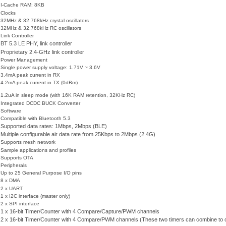
 I-Cache RAM: 8KB
 Clocks
 32MHz & 32.768kHz crystal oscillators
 32MHz & 32.768kHz RC oscillators
 Link Controller
BT 5.3 LE PHY, link controller
•
Proprietary 2.4-GHz link controller
•
 Power Management
 Single power supply voltage: 1.71V ~ 3.6V
 3.4mA peak current in RX
 4.2mA peak current in TX (0dBm)
 1.2uA in sleep mode (with 16K RAM retention, 32KHz RC)
 Integrated DCDC BUCK Converter
 Software
 Compatible with Bluetooth 5.3
Supported data rates: 1Mbps, 2Mbps (BLE)
•
Multiple configurable air data rate from 25Kbps to 2Mbps (2.4G)
•
 Supports mesh network
 Sample applications and profiles
 Supports OTA
 Peripherals
 Up to 25 General Purpose I/O pins
 8 x DMA
 2 x UART
 1 x I2C interface (master only)
 2 x SPI interface
1 x 16-bit Timer/Counter with 4 Compare/Capture/PWM channels
•
2 x 16-bit Timer/Counter with 4 Compare/PWM channels (These two timers can combine to 
•