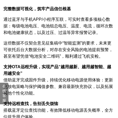
完整数据可视化，筑牢产品信任根基
通过蓝牙与手机APP/小程序互联，可实时查看多项核心数
据：每级电池电压、电池组总电压、温度、电流，循环次数
和电池健康状态，
以及过压、过温等异常报警记录。
这些数据不仅契合意见征集稿中“智能监测”的要求，未来更
可依托后台大数据分析，对存在安全风险的电池提前预警，
甚至有望凭借“电池安全二维码”，顺利通过飞机安检。
支持OTA远程升级，实现产品“越用越新、越用越智能、越
用越安全”
借助蓝牙完成固件升级，持续优化移动电源使用体验：更新
在
充放电策略与保护阈值参数、兼容最新快充协议，以及拓展
线
其他个性化功能。
客
服
支持远程查找，告别丢失烦恼
搭载蓝牙定位查找功能，有效降低移动电源丢失概率，全方
位提升用户体验。