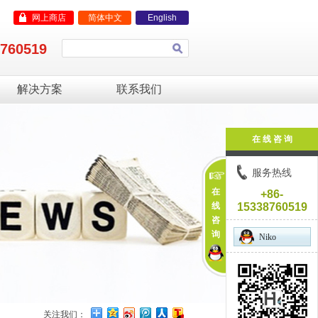
网上商店
简体中文
English
8760519
解决方案
联系我们
在 线 咨 询
服务热线
在
+86-
线
15338760519
咨
询
Niko
关注我们：