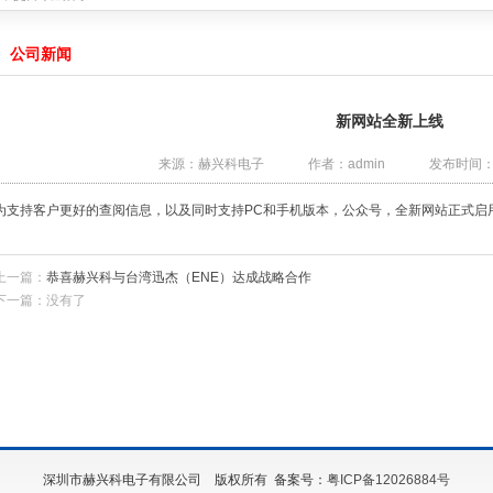
产品达成战略合作
2021-08-08
C产品达成战略合作
2021-03-19
公司新闻
公司的MCU产品达成战略合作
2020-04-19
4059
2019-04-22
无线充电接收方案
2019-04-22
新网站全新上线
战略合作
2018-11-15
来源：赫兴科电子
作者：admin
发布时间：201
绍
2025-12-29
能量，提升续航体验
2022-11-08
为支持客户更好的查阅信息，以及同时支持PC和手机版本，公众号，全新网站正式启
产品达成战略合作
2021-08-08
C产品达成战略合作
2021-03-19
公司的MCU产品达成战略合作
2020-04-19
上一篇：
恭喜赫兴科与台湾迅杰（ENE）达成战略合作
4059
2019-04-22
下一篇：没有了
无线充电接收方案
2019-04-22
战略合作
2018-11-15
深圳市赫兴科电子有限公司 版权所有 备案号：
粤ICP备12026884号