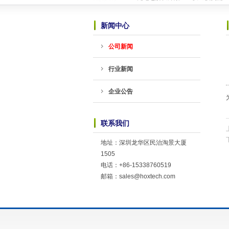
恭喜赫兴科与MST美加的霍尔传感器
恭喜赫兴科与ICM创芯微的锂电保护I
新闻中心
恭喜赫兴科与上海晟矽微电子股份有限
可能是世界上最小的锂电池充电芯片-HP
公司新闻
TWS耳机专用：劲芯微推出两款SoC
恭喜赫兴科与台湾迅杰（ENE）达成
行业新闻
新网站全新上线
2018-10-23
英集芯移动电源新国标全套解决方案介
TWS充电仓解决方案------快速恢复
企业公告
恭喜赫兴科与MST美加的霍尔传感器
恭喜赫兴科与ICM创芯微的锂电保护I
恭喜赫兴科与上海晟矽微电子股份有限
联系我们
可能是世界上最小的锂电池充电芯片-HP
TWS耳机专用：劲芯微推出两款SoC
地址：深圳龙华区民治淘景大厦
恭喜赫兴科与台湾迅杰（ENE）达成
1505
新网站全新上线
2018-10-23
电话：+86-15338760519
邮箱：sales@hoxtech.com